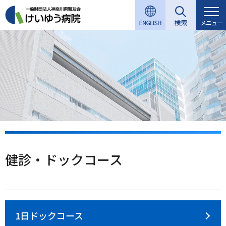
グ
本
ロ
フ
ロ
文
ー
ッ
メニュー
ー
へ
カ
タ
バ
ル
ー
ル
ナ
へ
ナ
ビ
ビ
ゲ
ゲ
ー
ー
シ
シ
ョ
ョ
ン
ン
へ
健診・ドックコース
へ
1日ドックコース