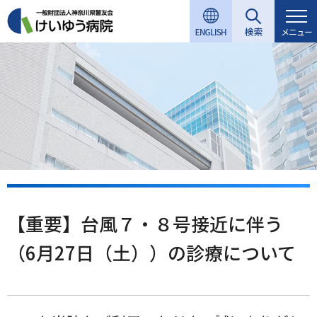
グ
本
ロ
フ
ロ
文
ー
ッ
メニュー
ー
へ
カ
タ
バ
ル
ー
ル
ナ
へ
ナ
ビ
ビ
ゲ
ゲ
ー
ー
シ
シ
ョ
ョ
ン
ン
へ
【重要】台風７・８号接近に伴う
へ
（6月27日（土））の診療について