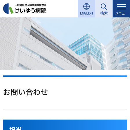
グ
本
ロ
フ
ロ
文
ー
ッ
メニュー
ー
へ
カ
タ
バ
ル
ー
ル
ナ
へ
ナ
ビ
ビ
ゲ
ゲ
ー
ー
シ
シ
ョ
ョ
ン
ン
へ
お問い合わせ
へ
担当