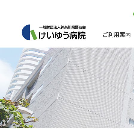
グ
本
ロ
フ
ロ
文
ー
ッ
ー
へ
カ
タ
バ
ル
ー
ル
ナ
へ
ご利用案内
ナ
ビ
ビ
ゲ
ゲ
ー
ー
シ
シ
ョ
ョ
ン
ン
へ
へ