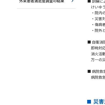
外来患者満足度調査の結果
■ 訓練に
けいゆう
・院内の
・災害対
・傷病者
・院外と
■ 自衛消
即時対応
消火活動
万一の災
■ 病院救
病院救急
災害