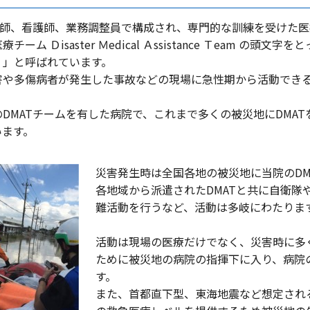
は医師、看護師、業務調整員で構成され、専門的な訓練を受けた
チーム Ｄisaster Ｍedical Ａssistance Ｔeam の頭文字
）」と呼ばれています。
害や多傷病者が発生した事故などの現場に急性期から活動でき
のDMATチームを有した病院で、これまで多くの被災地にDMA
います。
災害発生時は全国各地の被災地に当院のDM
各地域から派遣されたDMATと共に自衛
難活動を行うなど、活動は多岐にわたりま
活動は現場の医療だけでなく、災害時に多
ために被災地の病院の指揮下に入り、病院
す。
また、首都直下型、東海地震など想定され