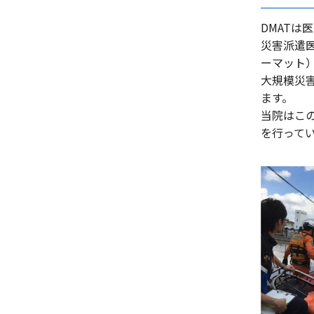
DMAT
災害派遣医療
ーマット
大規模災
ます。
当院はこ
を行って