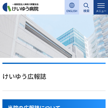
グ
本
ロ
フ
ロ
文
ー
ッ
メニュー
ー
へ
カ
タ
バ
ル
ー
ル
ナ
へ
ナ
ビ
ビ
ゲ
ゲ
ー
ー
シ
シ
ョ
ョ
ン
ン
へ
けいゆう広報誌
へ
当院の広報誌について